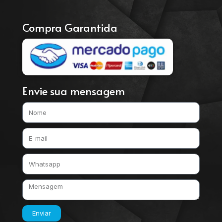
Compra Garantida
Envie sua mensagem
Enviar