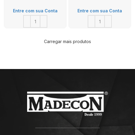
Entre com sua Conta
Entre com sua Conta
Carregar mais produtos