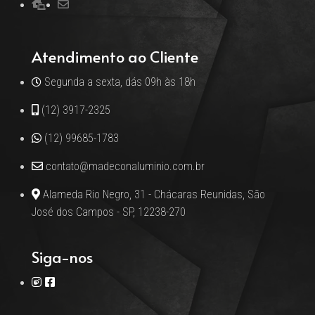
Atendimento ao Cliente
Segunda a sexta, dás 09h às 18h
(12) 3917-2325
(12) 99685-1783
contato@madeconaluminio.com.br
Alameda Rio Negro, 31 - Chácaras Reunidas, São
José dos Campos - SP, 12238-270
Siga-nos