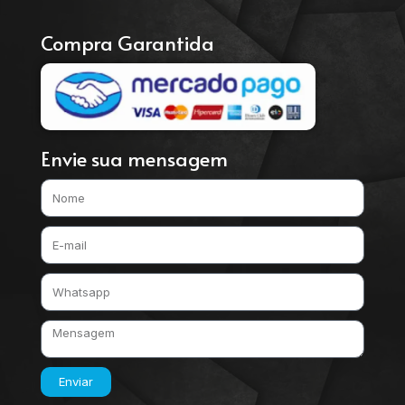
Compra Garantida
Envie sua mensagem
Enviar