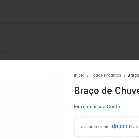
E
FAÇA SEU PEDIDO
Início
Todos Produtos
Braço
Braço de Chuv
Entre com sua Conta
Adicione mais
R$
100,00
ao 