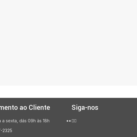
mento ao Cliente
Siga-nos
a sexta, dás 09h às 18h
7-2325