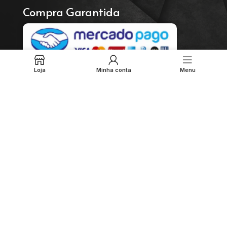
Compra Garantida
Loja
Minha conta
Menu
Envie sua mensagem
Enviar