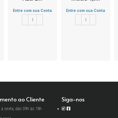
Entre com sua Conta
Entre com sua Conta
mento ao Cliente
Siga-nos
a sexta, dás 09h às 18h