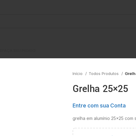
E
FAÇA SEU PEDIDO
Início
Todos Produtos
Grel
Grelha 25×25
Entre com sua Conta
grelha em alumínio 25×25 com 