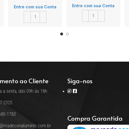
Entre com sua Conta
Entre com sua Conta
mento ao Cliente
Siga-nos
 a sexta, dás 09h às 18h
17-2325
685-1783
Compra Garantida
o@madeconaluminio.com.br