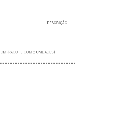
DESCRIÇÃO
0CM (PACOTE COM 2 UNIDADES)
==============================
==============================