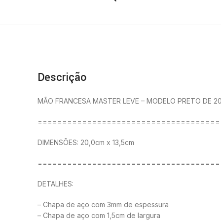
Descrição
MÃO FRANCESA MASTER LEVE – MODELO PRETO DE 2
=====================================
DIMENSÕES: 20,0cm x 13,5cm
=====================================
DETALHES:
– Chapa de aço com 3mm de espessura
– Chapa de aço com 1,5cm de largura