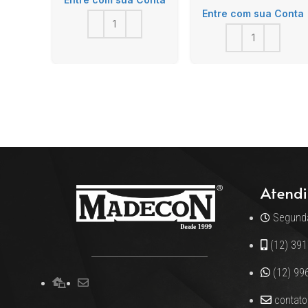
Entre com sua Conta
Atendi
Segunda
(12) 39
(12) 99
contat