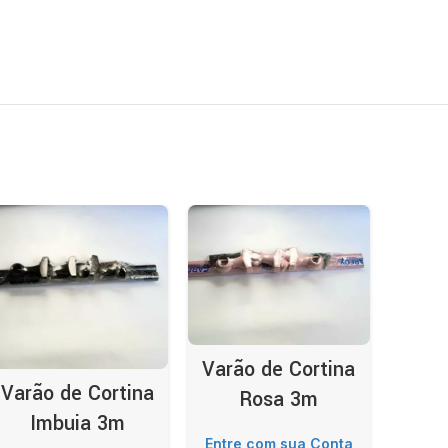
Varão de Cortina
Varã
Varão de Cortina
Rosa 3m
Mo
Imbuia 3m
Entre com sua Conta