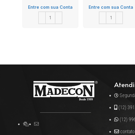
Entre com sua Conta
Entre com sua Conta
Atendi
Segunda
(12) 39
(12) 99
contat