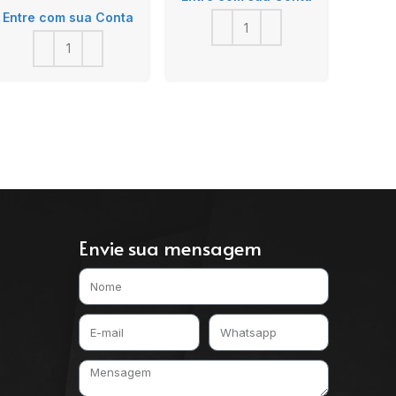
Entre
Entre com sua Conta
Envie sua mensagem