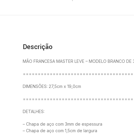
Descrição
MÃO FRANCESA MASTER LEVE – MODELO BRANCO DE 
=====================================
DIMENSÕES: 27,5cm x 19,0cm
=====================================
DETALHES:
– Chapa de aço com 3mm de espessura
– Chapa de aço com 1,5cm de largura