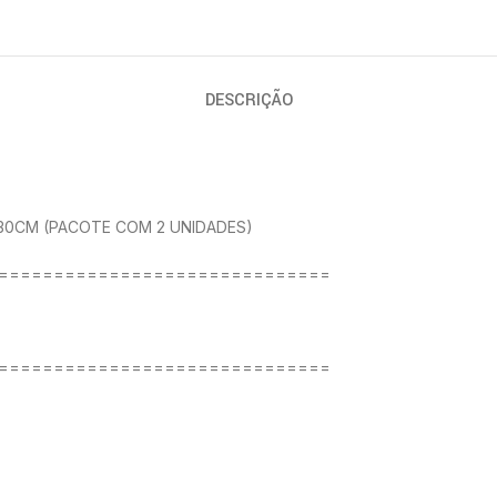
DESCRIÇÃO
30CM (PACOTE COM 2 UNIDADES)
==============================
==============================