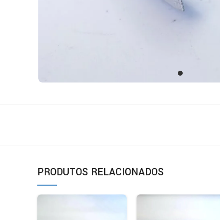
PRODUTOS RELACIONADOS