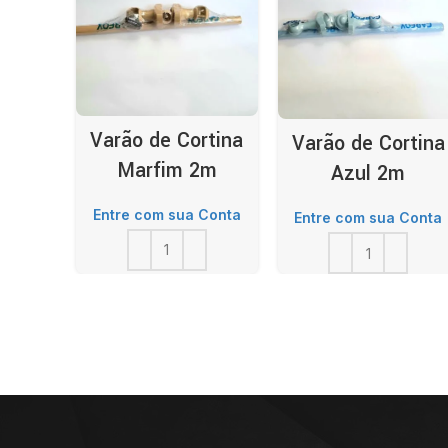
Varão de Cortina
Varão de Cortina
Marfim 2m
Azul 2m
Entre com sua Conta
Entre com sua Conta