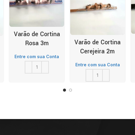
Varão de Cortina
Varão de Cortina
Rosa 3m
Cerejeira 2m
Entre com sua Conta
Entre com sua Conta