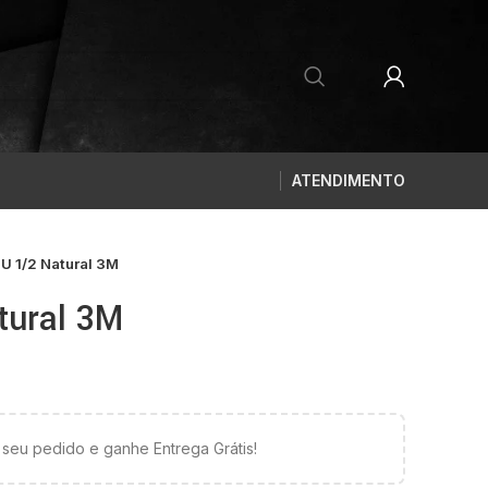
ATENDIMENTO
l U 1/2 Natural 3M
atural 3M
seu pedido e ganhe Entrega Grátis!