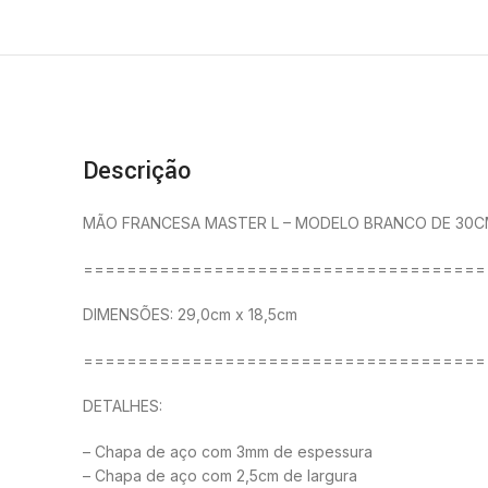
Descrição
MÃO FRANCESA MASTER L – MODELO BRANCO DE 30C
=====================================
DIMENSÕES: 29,0cm x 18,5cm
=====================================
DETALHES:
– Chapa de aço com 3mm de espessura
– Chapa de aço com 2,5cm de largura