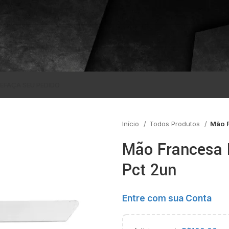
E
FAÇA SEU PEDIDO
Início
Todos Produtos
Mão F
Mão Francesa 
Pct 2un
Entre com sua Conta