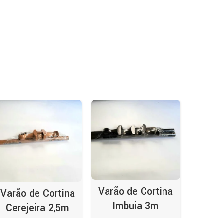
Varão de Cortina
Varão de Cortina
Varã
Imbuia 3m
Cerejeira 2,5m
M