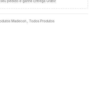
seu pedido e ganhe Entrega Grátis!
odutos Madecon
,
Todos Produtos