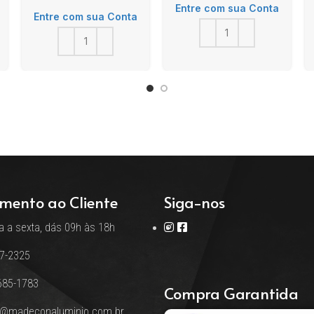
Entre com sua Conta
Entre com sua Conta
mento ao Cliente
Siga-nos
 a sexta, dás 09h às 18h
17-2325
685-1783
Compra Garantida
o@madeconaluminio.com.br