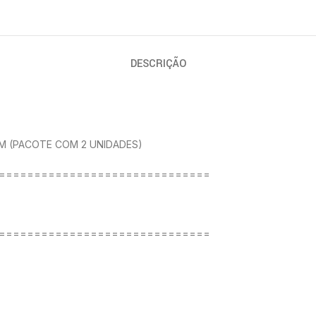
DESCRIÇÃO
M (PACOTE COM 2 UNIDADES)
==============================
==============================