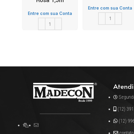
Rosa 1,5m
Entre com sua Conta
Entre com sua Conta
Atendi
Segunda
(12) 39
(12) 99
contat