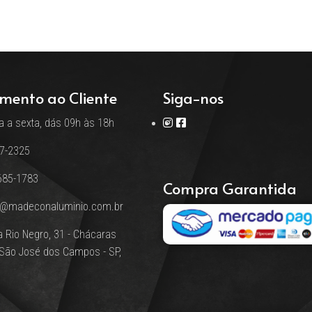
mento ao Cliente
Siga-nos
 a sexta, dás 09h às 18h
17-2325
685-1783
Compra Garantida
o@madeconaluminio.com.br
 Rio Negro, 31 - Chácaras
 São José dos Campos - SP,