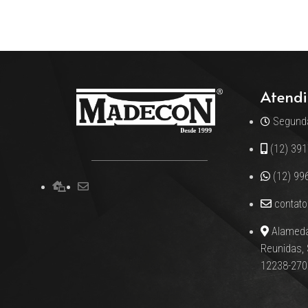
Atendi
Segunda
(12) 39
(12) 99
contat
Alameda
Reunidas,
12238-270